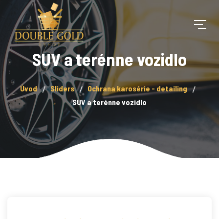
SUV a terénne vozidlo
Úvod
Sliders
Ochrana karosérie - detailing
SUV a terénne vozidlo