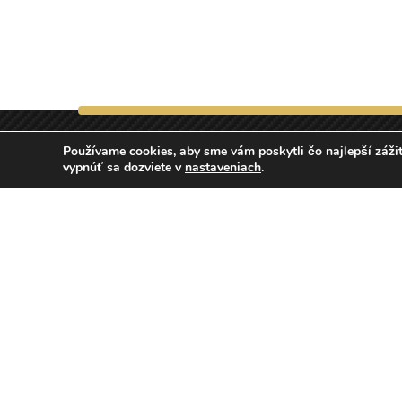
Používame cookies, aby sme vám poskytli čo najlepší zážit
vypnúť sa dozviete v
nastaveniach
.
Double Gold Hand Car Wash
Hlavná 1, 040 01 Košice
Továrenská 8, 040 01 Košice