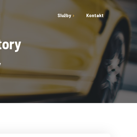
Služby
Kontakt
tory
Hand Car Wash
Car Detailing
y
Cleaning Service
E-shop