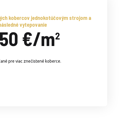
ných kobercov jednokotúčovým strojom a
následné vytepovanie
,50 €/m
2
né pre viac znečistené koberce.