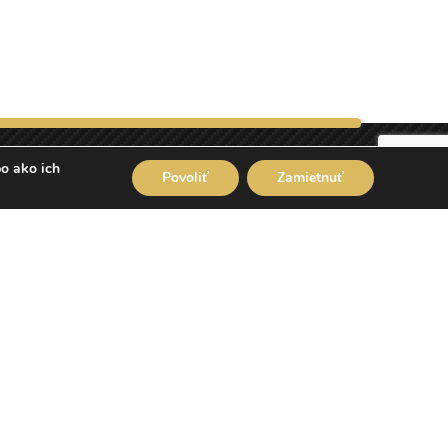
bo ako ich
Povoliť
Zamietnuť
Pon-Sob:
08:00 - 18:00
Ned:
zatvorené