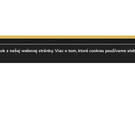
ok z našej webovej stránky. Viac o tom, ktoré cookies používame ale
+421 918 18 55 58
info@doublegold.sk