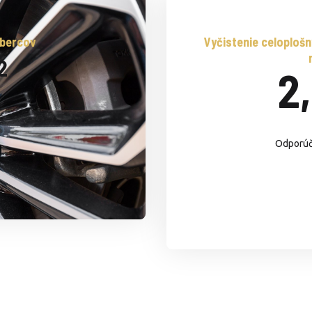
obercov
Vyčistenie celoploš
2
2
Odporúča