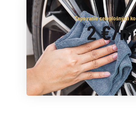
Tepovanie celoplošných k
2 €/m