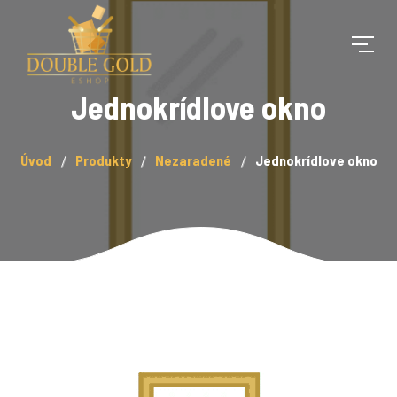
Jednokrídlove okno
Úvod
Produkty
Nezaradené
Jednokrídlove okno