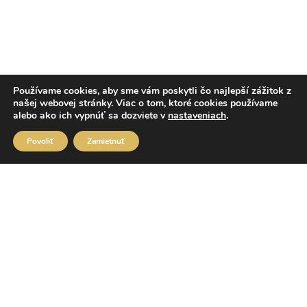
Používame cookies, aby sme vám poskytli čo najlepší zážitok z
našej webovej stránky. Viac o tom, ktoré cookies používame
alebo ako ich vypnúť sa dozviete v
nastaveniach
.
Povoliť
Zamietnuť
Double Gold Hand Car Wash