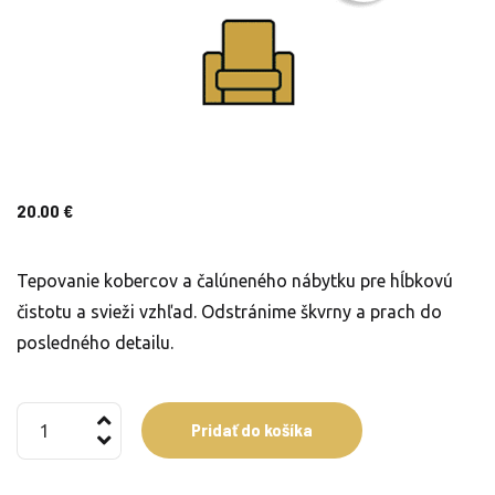
20.00
€
Tepovanie kobercov a čalúneného nábytku pre hĺbkovú
čistotu a svieži vzhľad. Odstránime škvrny a prach do
posledného detailu.
množstvo
Pridať do košíka
Kreslo