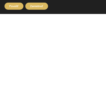
Povoliť
Zamietnuť
Double Gold Hand Car Wash
Hlavná 1, 040 01 Košice
Továrenská 8, 040 01 Košice
+421 918 18 55 58