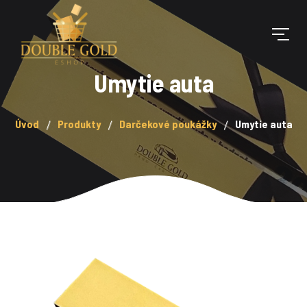
Umytie auta
Úvod
Produkty
Darčekové poukážky
Umytie auta