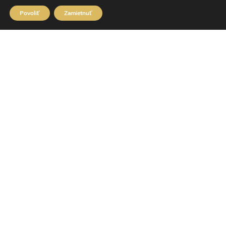
Povoliť
Zamietnuť
Double Gold Hand Car Wash
Hlavná 1, 040 01 Košice
Továrenská 8, 040 01 Košice
+421 918 18 55 58