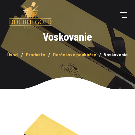
Voskovanie
Úvod
Produkty
Darčekové poukážky
Voskovanie